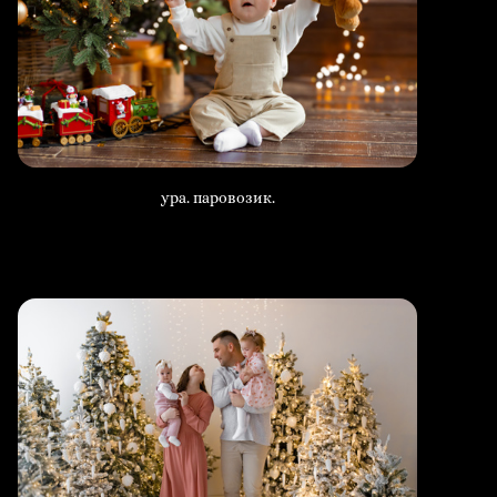
ура. паровозик.